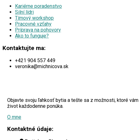
Kariérne poradenstvo
Silní lídri
Tímový workshop
Pracovné vzťahy
Príprava na pohovory
Ako to funguje?
Kontaktujte ma:
+421 904 557 449
veronika@michnicova.sk
Objavte svoju ľahkosť bytia a tešte sa z možnosti, ktoré vám
život každodenne ponúka.
O mne
Kontaktné údaje: