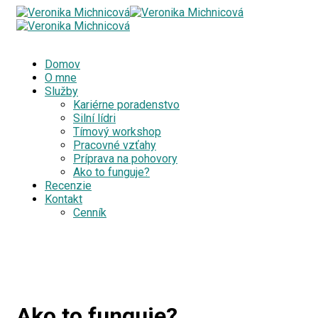
Domov
O mne
Služby
Kariérne poradenstvo
Silní lídri
Tímový workshop
Pracovné vzťahy
Príprava na pohovory
Ako to funguje?
Recenzie
Kontakt
Cenník
Ako to funguje?