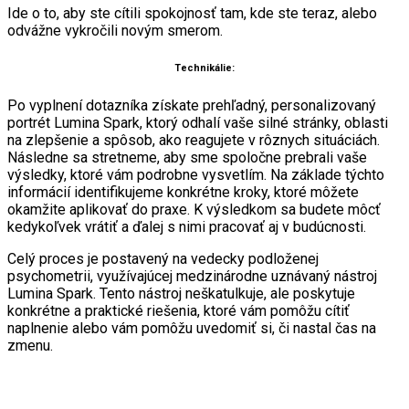
Ide o to, aby ste cítili spokojnosť tam, kde ste teraz, alebo
odvážne vykročili novým smerom
.
Technikálie:
Po vyplnení dotazníka získate prehľadný, personalizovaný
portrét Lumina Spark, ktorý odhalí vaše silné stránky, oblasti
na zlepšenie a spôsob, ako reagujete v rôznych situáciách.
Následne sa stretneme, aby sme spoločne prebrali vaše
výsledky, ktoré vám podrobne vysvetlím. Na základe týchto
informácií identifikujeme konkrétne kroky, ktoré môžete
okamžite aplikovať do praxe. K výsledkom sa budete môcť
kedykoľvek vrátiť a ďalej s nimi pracovať aj v budúcnosti.
Celý proces je postavený na vedecky podloženej
psychometrii, využívajúcej medzinárodne uznávaný nástroj
Lumina Spark. Tento nástroj neškatulkuje, ale poskytuje
konkrétne a praktické riešenia, ktoré vám pomôžu cítiť
naplnenie alebo vám pomôžu uvedomiť si, či nastal čas na
zmenu.