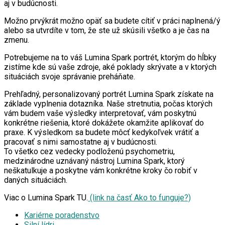
aj v budúcnosti.
Možno prvýkrát možno opäť sa budete cítiť v práci naplnená/ý
alebo sa utvrdíte v tom, že ste už skúsili všetko a je čas na
zmenu.
Potrebujeme na to váš Lumina Spark portrét, ktorým do hĺbky
zistíme kde sú vaše zdroje, aké poklady skrývate a v ktorých
situáciách svoje správanie preháňate.
Prehľadný, personalizovaný portrét Lumina Spark získate na
základe vyplnenia dotazníka. Naše stretnutia, počas ktorých
vám budem vaše výsledky interpretovať, vám poskytnú
konkrétne riešenia, ktoré dokážete okamžite aplikovať do
praxe. K výsledkom sa budete môcť kedykoľvek vrátiť a
pracovať s nimi samostatne aj v budúcnosti.
To všetko cez vedecky podloženú psychometriu,
medzinárodne uznávaný nástroj Lumina Spark, ktorý
neškatulkuje a poskytne vám konkrétne kroky čo robiť v
daných situáciách.
Viac o Lumina Spark TU.
(link na časť Ako to funguje?)
Kariérne poradenstvo
Silní lídri