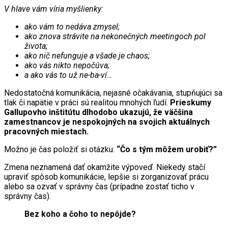
V hlave vám víria myšlienky:
ako vám to nedáva zmysel;
ako znova strávite na nekonečných meetingoch pol
života;
ako nič nefunguje a všade je chaos;
ako vás nikto nepočúva;
a ako vás to už ne-ba-ví…
Nedostatočná komunikácia, nejasné očakávania, stupňujúci sa
tlak či napätie v práci sú realitou mnohých ľudí.
Prieskumy
Gallupovho inštitútu dlhodobo ukazujú, že väčšina
zamestnancov je nespokojných na svojich aktuálnych
pracovných miestach.
Možno je čas položiť si otázku:
“Čo s tým môžem urobiť?”
Zmena neznamená dať okamžite výpoveď. Niekedy stačí
upraviť spôsob komunikácie, lepšie si zorganizovať prácu
alebo sa ozvať v správny čas (prípadne zostať ticho v
správny čas).
Bez koho a čoho to nepôjde?