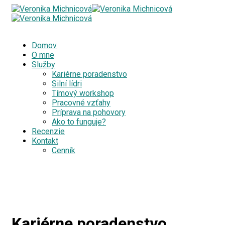
Domov
O mne
Služby
Kariérne poradenstvo
Silní lídri
Tímový workshop
Pracovné vzťahy
Príprava na pohovory
Ako to funguje?
Recenzie
Kontakt
Cenník
Kariérne poradenstvo