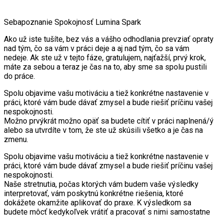
Sebapoznanie
Spokojnosť
Lumina Spark
Ako už iste tušíte, bez vás a vášho odhodlania prevziať opraty
nad tým, čo sa vám v práci deje a aj nad tým, čo sa vám
nedeje. Ak ste už v tejto fáze, gratulujem, najťažší, prvý krok,
máte za sebou a teraz je čas na to, aby sme sa spolu pustili
do práce.
Spolu objavime vašu motiváciu a tiež konkrétne nastavenie v
práci, ktoré vám bude dávať zmysel a bude riešiť príčinu vašej
nespokojnosti.
Možno prvýkrát možno opäť sa budete cítiť v práci naplnená/ý
alebo sa utvrdíte v tom, že ste už skúsili všetko a je čas na
zmenu.
Spolu objavime vašu motiváciu a tiež konkrétne nastavenie v
práci, ktoré vám bude dávať zmysel a bude riešiť príčinu vašej
nespokojnosti.
Naše stretnutia, počas ktorých vám budem vaše výsledky
interpretovať, vám poskytnú konkrétne riešenia, ktoré
dokážete okamžite aplikovať do praxe. K výsledkom sa
budete môcť kedykoľvek vrátiť a pracovať s nimi samostatne