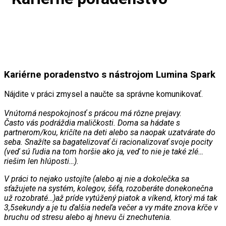
Kariérne poradenstvo s nástrojom Lumina Spark
Nájdite v práci zmysel a naučte sa správne komunikovať.
Vnútorná nespokojnosť s prácou má rôzne prejavy.
Často vás podráždia maličkosti. Doma sa hádate s
partnerom/kou, kričíte na deti alebo sa naopak uzatvárate do
seba. Snažíte sa bagatelizovať či racionalizovať svoje pocity
(veď sú ľudia na tom horšie ako ja, veď to nie je také zlé…
riešim len hlúposti…).
V práci to nejako ustojíte (alebo aj nie a dokolečka sa
sťažujete na systém, kolegov, šéfa, rozoberáte donekonečna
už rozobraté…)až príde vytúžený piatok a víkend, ktorý má tak
3,5sekundy a je tu ďalšia nedeľa večer a vy máte znova kŕče v
bruchu od stresu alebo aj hnevu či znechutenia.