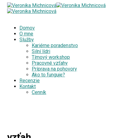
Domov
O mne
Služby
Kariérne poradenstvo
Silní lídri
Tímový workshop
Pracovné vzťahy
Príprava na pohovory
Ako to funguje?
Recenzie
Kontakt
Cenník
vzťah