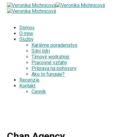
Domov
O mne
Služby
Kariérne poradenstvo
Silní lídri
Tímový workshop
Pracovné vzťahy
Príprava na pohovory
Ako to funguje?
Recenzie
Kontakt
Cenník
Chan Agency