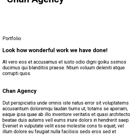
Portfolio
Look how wonderful work we have done!
At vero eos et accusamus et iusto odio digni goiku ssimos
ducimus qui blanditiis praese. Ntium voluum deleniti atque
corrupti quos.
Chan Agency
Dut perspiciatis unde omnis iste natus error sit voluptatems
accusantium doloremqu laudan tiums ut, totams se aperiam,
eaque ipsa quae ab illo inventore veritatis et quasi architecto
beatae duis autems vell eums iriure dolors in hendrerit saep.
Eveniet in vulputate velit esse molestie cons to equat, vel
illum dolore eu feugiat nulla facilisis seds eros sed et