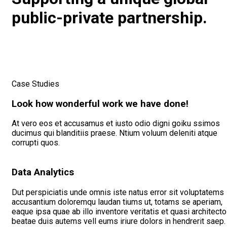
public-private partnership.
Case Studies
Look how wonderful work we have done!
At vero eos et accusamus et iusto odio digni goiku ssimos
ducimus qui blanditiis praese. Ntium voluum deleniti atque
corrupti quos.
Data Analytics
Dut perspiciatis unde omnis iste natus error sit voluptatems
accusantium doloremqu laudan tiums ut, totams se aperiam,
eaque ipsa quae ab illo inventore veritatis et quasi architecto
beatae duis autems vell eums iriure dolors in hendrerit saep.