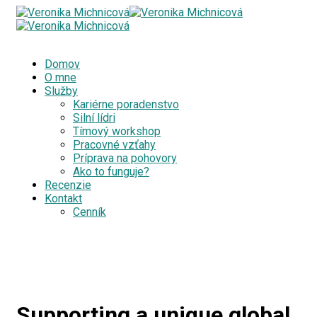
Domov
O mne
Služby
Kariérne poradenstvo
Silní lídri
Tímový workshop
Pracovné vzťahy
Príprava na pohovory
Ako to funguje?
Recenzie
Kontakt
Cenník
Supporting a unique global